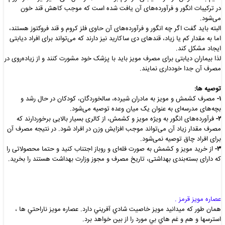
در ترکیبات انگور و فرآورده‌های آن یافت شده است که موجب کاهش قند خون
می‌شود.
البته باید گفت اگر چه انگور و فرآورده‌های آن حاوی فلز کروم و قند فروکتوز هستند،
اما به مقدار کم یا زیاد، قندهای دی ساکارید نیز دارند که می‌تواند برای افراد دیابتی
ایجاد مشکل کند.
لذا بیماران دیابتی برای مصرف مویز باید با پزشک خود مشورت کنند و از زیاده‌روی در
مصرف آن جدا خودداری نمایند.
توصیه ها:
۱-
مصرف کشمش و مویز به مادران شیرده، سالخوردگان، کودکان در حال رشد و
بچه‌های مدرسه‌‌ای به عنوان یک میان وعده توصیه می‌شود.
۲-
فرآورده‌های انگور به ویژه مویز و کشمش، از کالری بسیار بالایی برخوردارند که
مصرف مقدار زیاد آن می‌تواند موجب افزایش وزن در افراد شود. در نتیجه مصرف آن
برای افراد چاق توصیه نمی‌شود.
۳-
از خرید مویز و کشمش به صورت فله‌ای و روباز اجتناب کنید و حتما محصولاتی را
که دارای بسته‌بندی بهداشتی، تاریخ مصرف و مجوز وزارت بهداشت هستند را بخرید.
عصاره مويز قرمز .
همان طور که ميدانيد مويز خاصيت شادي آفريني دارد. عصاره مويز ناراحتي ها ،
استرسها و هم و غم هاي بي مورد را از بين خواهد برد.