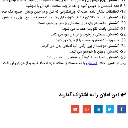
17- کشمش برای درمان بی نظمی معده و یبوست مصرف می شود. برای جلوگیری از ای
6-5 عدد کشمش را خیس کنید و بعد از چند ساعت، آب آن را بنوشید.
18- تحقیقات نشان داده است که ورزشکارانی که قبل و در حین ورزش، حدود یک فنجان کشمشمصرف می کنند، بهتر از بقیه سلول های بدن را از آسیب حفظ می کنند.
19- کشمش به علت داشتن قند فروکتوز، دارای خاصیت مصرف سریع انرژی و کاهش وزن نیز میباشد.
20- کشمش مانند هویج، برای سلامتی چشم نیز خوب است.
21- کشمش باعث تقویت اعصاب می شود.
22- کشمش، سستی و رخوت را از بدن دور می کند.
23- با خوردن کشمش، غضب را از خود دور کنید.
24- کشمش موجب از بین رفتن آب اضافی بدن می گردد.
25- کشمش، دهان را خوشبو می کند.
26- کشمش، اسپاسم یا گرفتگی عضلانی را کم می کند.
پس از همین حالا،
کشمش
را به ماست یا سالاد خود اضافه کنید و از خوردن آن لذت بر
این اعلان را به اشتراک گذارید