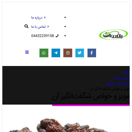
درباره ما
تماس با ما
04432239158
خانه
اخبار سایت
دسته‌بندی نشده
مویز و خواص شگفت‌انگیز آن
مویز و خواص شگفت‌انگیز آن