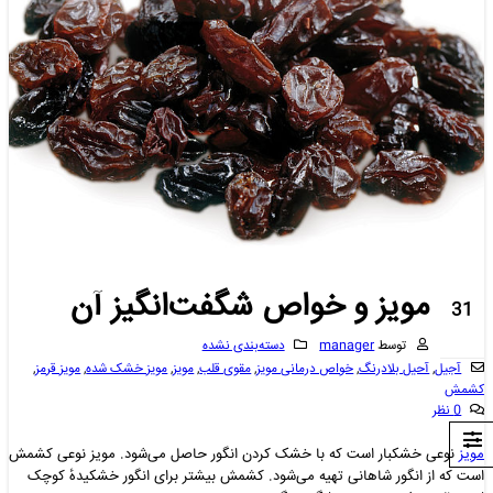
مویز و خواص شگفت‌انگیز آن
31
آگوست
توسط
manager
دسته‌بندی نشده
آجیل
,
آحیل بلادرنگ
,
خواص درمانی مویز
,
مقوی قلب
,
مویز
,
مویز خشک شده
,
مویز قرمز
,
کشمش
0 نظر
مویز
نوعی خشکبار است که با خشک کردن انگور حاصل می‌شود. مویز نوعی کشمش
است که از انگور شاهانی تهیه می‌شود. کشمش بیشتر برای انگور خشکیدهٔ کوچک