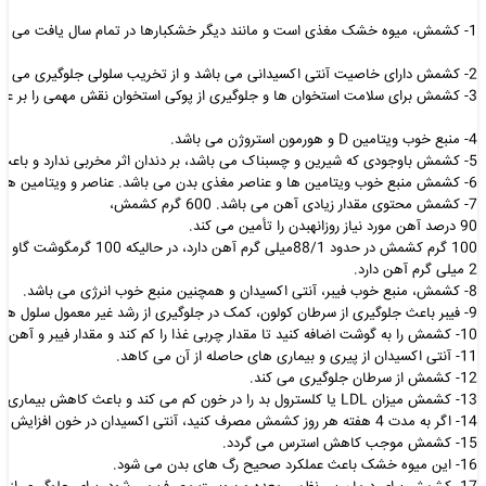
1- کشمش، میوه خشک مغذی است و مانند دیگر خشکبارها در تمام سال یافت می شود. یکغذای پر انرژی، کم چرب و کم سدیم می باشد. بنابراین برای افرادی که رژیم های کم سدیم راباید رعایت کنند، خوردن کشمش بسیار مفید می باشد.
2- کشمش دارای خاصیت آنتی اکسیدانی می باشد و از تخریب سلولی جلوگیری می کند.
3- کشمش برای سلامت استخوان ها و جلوگیری از پوکی استخوان نقش مهمی را بر عهده دارد،به همین دلیل مصرف آن برای زنان قبل از یائسگی بسیار مفید است.
4- منبع خوب ویتامین D و هورمون استروژن می باشد.
5- کشمش باوجودی که شیرین و چسبناک می باشد، بر دندان اثر مخربی ندارد و باعث خرابیدندان نمی شود، حتی می توان گفت این میوه خشک از فساد دندان جلوگیری می کند. کشمشبرای سلامت دندان و لثه بسیار مفید می باشد.
6- کشمش منبع خوب ویتامین ها و عناصر مغذی بدن می باشد. عناصر و ویتامین هایی همچونآهن، پتاسیم، کلسیم و ویتامین B در کشمش موجود است.
7- کشمش محتوی مقدار زیادی آهن می باشد. 600 گرم کشمش،
90 درصد آهن مورد نیاز روزانهبدن را تأمین می کند.
2 میلی گرم آهن دارد.
8- کشمش، منبع خوب فیبر، آنتی اکسیدان و همچنین منبع خوب انرژی می باشد.
9- فیبر باعث جلوگیری از سرطان کولون، کمک در جلوگیری از رشد غیر معمول سلول ها، بیماریها و همچنین کنترل قند خون را می شود.
10- کشمش را به گوشت اضافه کنید تا مقدار چربی غذا را کم کند و مقدار فیبر و آهن را افزایش ومقدار سدیم را کاهش دهد.
11- آنتی اکسیدان از پیری و بیماری های حاصله از آن می کاهد.
12- کشمش از سرطان جلوگیری می کند.
13- کشمش میزان LDL یا کلسترول بد را در خون کم می کند و باعث کاهش بیماری قلبی میگردد.
14- اگر به مدت 4 هفته هر روز کشمش مصرف کنید، آنتی اکسیدان در خون افزایش و کلسترول بد( LDL) کاهش می یابد.
15- کشمش موجب کاهش استرس می گردد.
16- این میوه خشک باعث عملکرد صحیح رگ های بدن می شود.