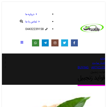
درباره ما
تماس با ما
04432239158
خانه
اخبار سایت
BUYING
,
ARTICLES
فواید زنجبیل
فواید زنجبیل