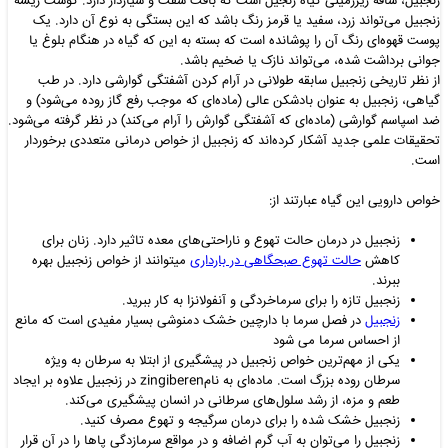
زنجبیل، ساقه زیرزمینی گیاه زنجیل است که بافت سفت و شیاردار دارد. گوشت ریشه
زنجبیل می‌تواند زرد، سفید یا قرمز رنگ باشد که این بستگی به نوع آن دارد. یک
پوست قهوه‌ای رنگ آن را پوشانده است که بسته به این که گیاه در هنگام بلوغ یا
جوانی برداشت‌ شده، می‌تواند نازک یا ضخیم باشد.
از نظر تاریخی زنجبیل سابقه طولانی در آرام کردن آشفتگی گوارشی دارد. در طب
گیاهی، زنجبیل به عنوان بادشکن عالی (ماده‌ای که موجب رفع گاز روده می‌شود) و
ضد اسپاسم گوارشی (ماده‌ای که آشفتگی گوارش را آرام می‌کند) در نظر گرفته می‌شود.
تحقیقات علمی جدید آشکار کرده‌اند که زنجبیل از خواص درمانی متعددی برخوردار
است.
خواص دارویی این گیاه عبارتند از:
زنجبیل در درمان حالت تهوع و ناراحتی
های معده تاثیر دارد. زنان برای
کاهش
حالت تهوع صبحگاهی
‌ در بارداری
میتوانند از خواص زنجبیل بهره
ببرند.
زنجبیل تازه را برای سرماخردگی و آنفولانزا به کار ببرید.
زنجبیل
در فصل سرما با دارچین خشک دمنوشی بسیار مفیدی است که مانع
از احساس سرما می شود
یکی از مهم
ترین خواص زنجبیل در پیشگیری از ابتلا به سرطان به ویژه
سرطان روده بزرگ است. ماده
ای به نام
zingiberen
در زنجبیل علاوه بر ایجاد
طعم و مزه، از رشد سلول
های سرطانی در انسان پیشگیری می
کند.
زنجبیل خشک شده را برای درمان سرگیجه و تهوع مصرف کنید.
زنجبیل را می
توان به آب گرم اضافه و در مواقع سرمازدگی پاها را در آن قرار