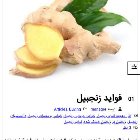
فواید زنجبیل
01
دسامبر
توسط
manager
Buying
,
Articles
آثار معجزه آسای زنجبیل
,
خواص درمانی زنجبیل
,
خواص و مضرات زنجبیل
,
دانستنیهای
زنجبیل
,
زنجبیل تر
,
زنجبیل خشک شده
,
فداید زنجبیل
0 نظر