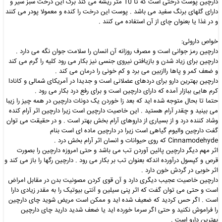
دارچین پوست درختی است که تا 10 متر ریشه می کند برگ این درخت سبز سیر و
دارای گلهای برنگ سفید می باشد . پوست این درخت را کنده و معمولا پودر می کنند
و در غذا یا بعنوان چای از آن استفاده می کنند .
خواص داروئی:
دارچین رمز جوانی است و مصرف روزانه آن انسان را سلامت جوان نگه می دارد .
دارچین برای زیاد شدن و بازیافتن نیروی جنسی نیز بکار می رود کلیه را گرم می کند
و ضعف کمر و پاها راازبین می برد و کم خونی را درمان می کند .
دارچین بهترین دارو برای دردهای عضلانی است و جدیدا در آمریکای شمالی و کانادا
کرم هایی ببازار آمده که دارای دارچین است و برای رفع درد بکار می رود .
حتما تا بحال متوجه شده اید که بعد زا خوردن یک دونات دارچین در همه چیز را زیبا
می بینید و چقدر آرام هستید . این خاصیت دارچین است زیرا دارچین اثر آرام کنده
وشاد کننده درد و از بسیاری از داروهای آرام بخش بهتر است . و در حقیقت می توان
گفت دارچین والیوم گیاهی است زیرا در دارچین ماده ای است بنام
Cinnamodehyde که روی حیوانات و انسان اثر آرام بخش درد .
اثر مهم دیگر دارچین پائین آوردن تب می باشد و حتی امروزه دارچین را بصورت
قرص و کپسول درآورده اندکه بعنوان تب بر بکار می رود . دارچین رگها را باز می کند و
اثر خوبی در گردش خون دارد .
دارچین خاصیت عجیب دیگری دارد و آن قوی کردن مصونیت بدن در مقابل امراض
است و حتی می توان گفت که اثر پنی سیلین و آنتی بیوتیک را به مقدر زیادی دارا
است . اگر حس کردید که ضعیف شده اید و ممکن است مریض شوید چای دارچین
را فراموش نکنید و حتی اگر سرما خورده اید یا ضعف شدید دارید چای دارچین
بهترین دارو است .