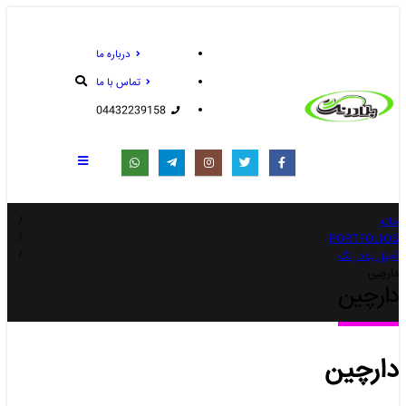
درباره ما
تماس با ما
04432239158
خانه
PORTFOLIOS
آجیل بلاد رنگ
دارچین
دارچین
دارچین