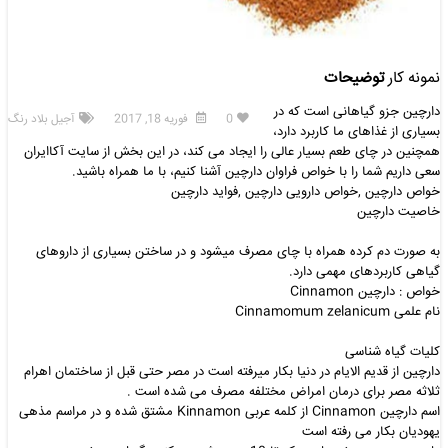
نمونه کار
توضیحات
دارچین جزو گیاهانی است که در
0
فوریه 18, 2017
آجیل بلاد رنگ
بسیاری از غذاهای ما کاربرد دارد،
همچنین در چای طعم بسیار عالی را ایجاد می کند، در این بخش از سایت آکاایران
سعی داریم شما را با خواص فراوان دارچین آشنا کنیم، با ما همراه باشید.
خواص دارچین ,خواص دارویی دارچین ,فواید دارچین
خاصیت دارچین
به صورت دم کرده همراه با چای مصرف میشود و در ساختن بسیاری از داروهای
گیاهی کاربردهای مهمی دارد.
خواص : دارچین Cinnamon
نام علمی Cinnamomum zelanicum
کلیات گیاه شناسی
دارچین از قدیم الایام در دنیا بکار میرفته است در مصر حتی قبل از ساختمان اهرام
ثلاثه مصر برای درمان امراض مختلفه مصرف می شده است .
اسم دارچین Cinnamon از کلمه عربی Kinnamon مشتق شده و در مراسم مذهی
یهودیان بکار می رفته است