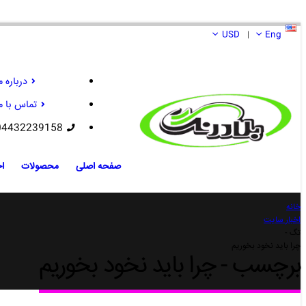
USD
Eng
|
درباره م
تماس با م
04432239158
صفحه اصلی
محصولات
اخ
خانه
اخبار سایت
تگ -
چرا باید نخود بخوریم
برچسب - چرا باید نخود بخوریم