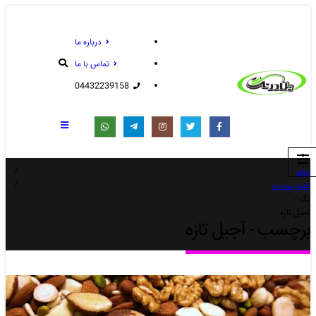
درباره ما
تماس با ما
04432239158
خانه
اخبار سایت
تگ -
آجیل تازه
برچسب - آجیل تازه