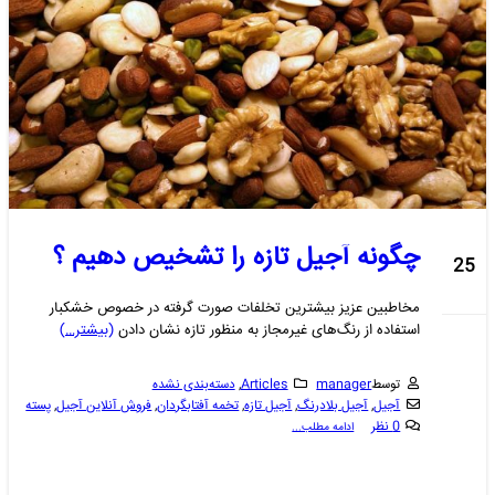
چگونه آجیل تازه را تشخیص دهیم ؟
25
دسامبر
مخاطبین عزیز بیشترین تخلفات صورت گرفته در خصوص خشکبار
استفاده از رنگ‌های غیرمجاز به منظور تازه نشان دادن
(بیشتر…)
توسط
manager
Articles
,
دسته‌بندی نشده
آجیل
,
آجیل بلادرنگ
,
آجیل تازه
,
تخمه آفتابگردان
,
فروش آنلاین آجیل
,
پسته
0 نظر
ادامه مطلب...