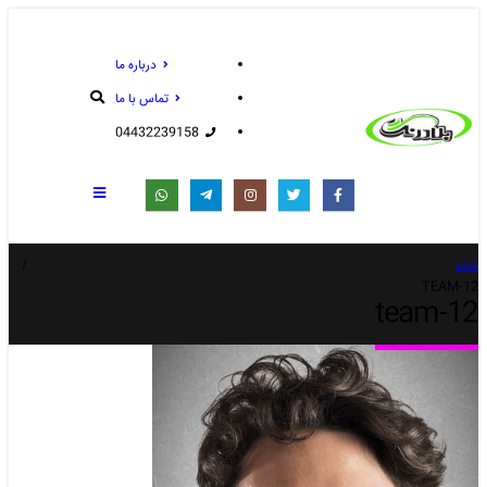
درباره ما
تماس با ما
04432239158
خانه
TEAM-12
team-12