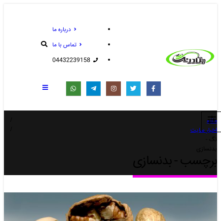
درباره ما
تماس با ما
04432239158
خانه
اخبار سایت
تگ -
بدنسازی
برچسب - بدنسازی