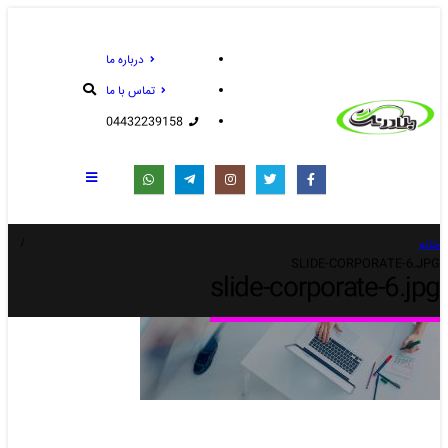
درباره ما
تماس با ما
04432239158
خانه
SLIDE-CORPORATE-6.JPG
slide-corporate-6.jpg