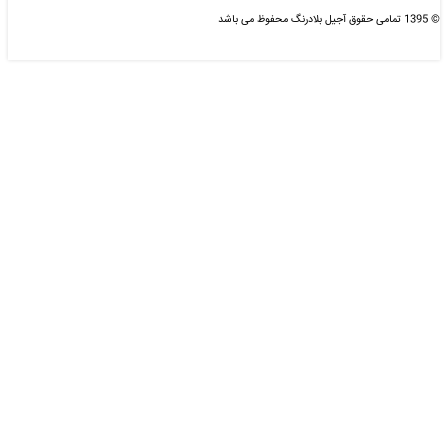
© 1395 تمامی حقوق آجیل بلادرنگ محفوظ می باشد
طراحی و بهینه سازی شده :
دیزاین مای سایت