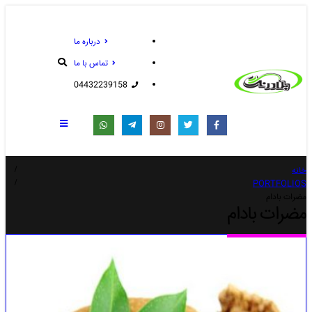
درباره ما
تماس با ما
04432239158
خانه
PORTFOLIOS
مضرات بادام
مضرات بادام