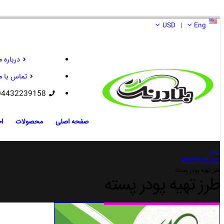
USD
Eng
|
درباره م
تماس با م
04432239158
صفحه اصلی
محصولات
اخ
خانه
PORTFOLIOS
طرز تهیه پودر پسته
طرز تهیه پودر پسته