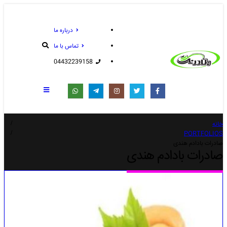
درباره ما
تماس با ما
04432239158
خانه
PORTFOLIOS
صادرات بادادم هندی
صادرات بادادم هندی