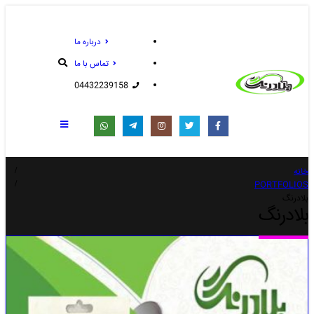
درباره ما
تماس با ما
04432239158
خانه
PORTFOLIOS
بلادرنگ
بلادرنگ