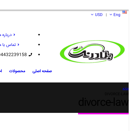
USD
Eng
|
درباره م
تماس با م
04432239158
صفحه اصلی
محصولات
اخ
خانه
DIVORCE-LAW
divorce-law