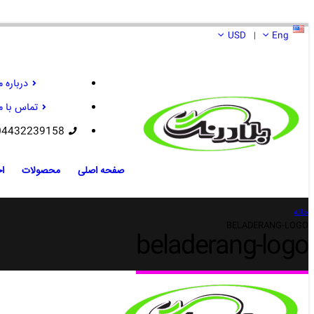
USD
Eng
|
درباره م
تماس با م
04432239158
صفحه اصلی
محصولات
اخ
خانه
BELADERANG-LOGO
beladerang-logo