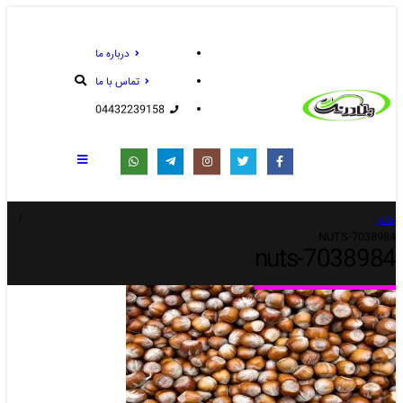
درباره ما
تماس با ما
04432239158
خانه
7038984-NUTS
7038984-nuts