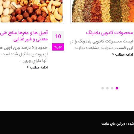
آجیل ها و مغزها منابع غنی مواد
خواص انجیر خشک شده
31
معدنی و فیبر غذایی
انجیر که در زبان انگلیسی به آ
آگوست
حدود 25 درصد وزن آجیل ها و مغزها
Common Fig یا 
از پروتئین تشکیل شده است و برخی از
در مقاله «خواص انجیر –...
آنها داراي چربی...
ادامه مطلب
ادامه مطلب
شده :
دیزاین مای سایت