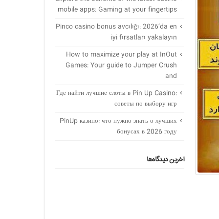
mobile apps: Gaming at your fingertips
Pinco casino bonus avcılığı: 2026’da en
iyi fırsatları yakalayın
How to maximize your play at InOut
Games: Your guide to Jumper Crush
and
Где найти лучшие слоты в Pin Up Casino:
советы по выбору игр
PinUp казино: что нужно знать о лучших
бонусах в 2026 году
آخرین دیدگاه‌ها