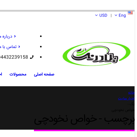
USD
Eng
|
درباره م
تماس با م
04432239158
صفحه اصلی
محصولات
اخ
خانه
اخبار سایت
تگ -
خواص نخودچی
برچسب - خواص نخودچی