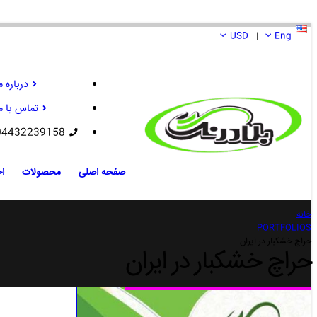
USD
Eng
|
درباره م
تماس با م
04432239158
صفحه اصلی
محصولات
اخ
خانه
PORTFOLIOS
حراچ خشکبار در ایران
حراچ خشکبار در ایران