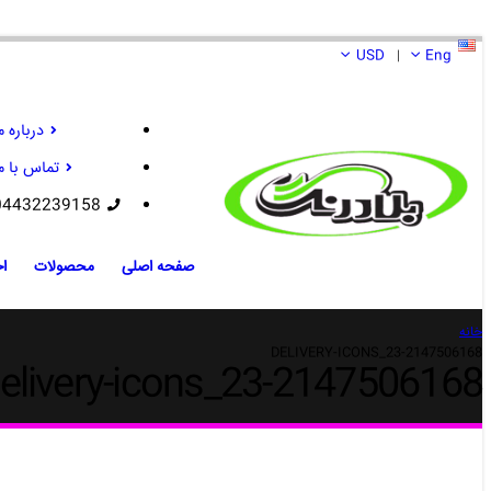
USD
Eng
|
درباره م
تماس با م
04432239158
صفحه اصلی
محصولات
اخ
خانه
DELIVERY-ICONS_23-2147506168
elivery-icons_23-2147506168