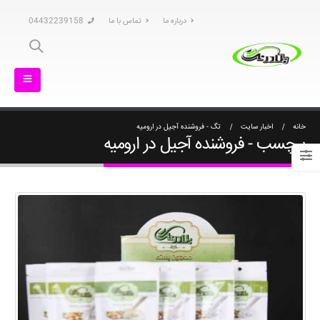
درباره ما
تماس با ما
04432239158
خانه
اخبار سایت
تگ -
فروشنده آجیل در ارومیه
برچسب - فروشنده آجیل در ارومیه