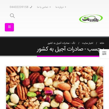
درباره ما
تماس با ما
04432239158
خانه
اخبار سایت
تگ -
صادرات آجیل به کشور
برچسب - صادرات آجیل به کشور