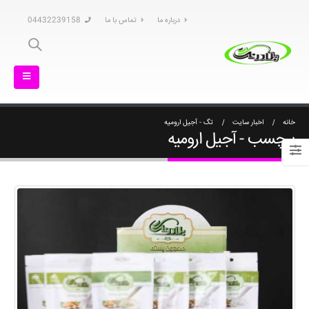
درباره ما
تماس با ما
04432239158
خانه
اخبار سایت
تگ -
آجیل ارومیه
برچسب - آجیل ارومیه