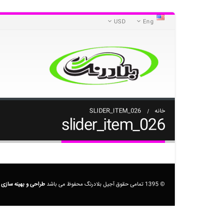
USD
Eng
خانه
SLIDER_ITEM_026
slider_item_026
© 1395 تمامی حقوق آجیل بلادرنگ محفوظ می باشد
طراحی و بهینه سازی 