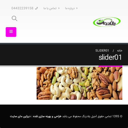
درباره ما
تماس با ما
04432239158
خانه
SLIDER01
slider01
© 1395 تمامی حقوق آجیل بلادرنگ محفوظ می باشد
طراحی و بهینه سازی شده :
دیزاین مای سایت