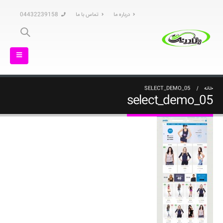
درباره ما
تماس با ما
04432239158
خانه
SELECT_DEMO_05
select_demo_05