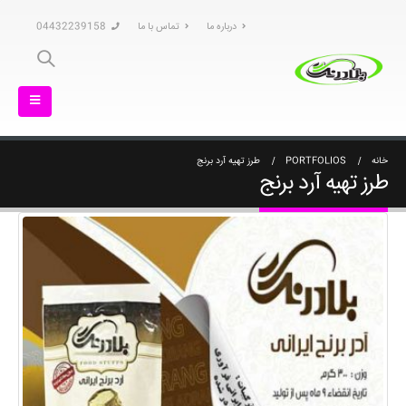
درباره ما
تماس با ما
04432239158
خانه
PORTFOLIOS
طرز تهیه آرد برنج
طرز تهیه آرد برنج