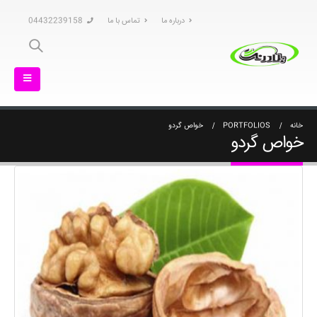
درباره ما
تماس با ما
04432239158
خانه
PORTFOLIOS
خواص گردو
خواص گردو