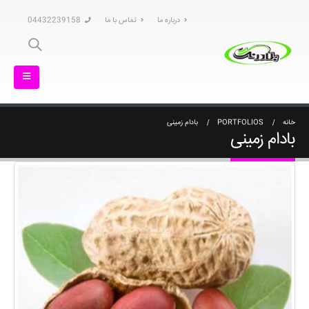
درباره ما
تماس با ما
04432239158
خانه
PORTFOLIOS
بادام زمینی
بادام زمینی