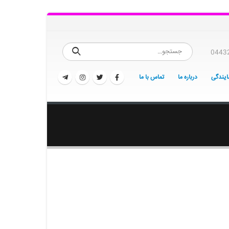
0443
یندگی
درباره ما
تماس با ما