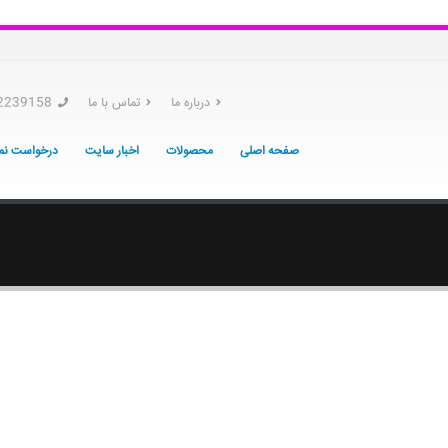
درباره ما
تماس با ما
2239158
صفحه اصلی
محصولات
اخبار سایت
درخواست نما