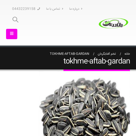
درباره ما
تماس با ما
04432239158
خانه
تخم آفتابگردان
TOKHME-AFTAB-GARDAN
tokhme-aftab-gardan