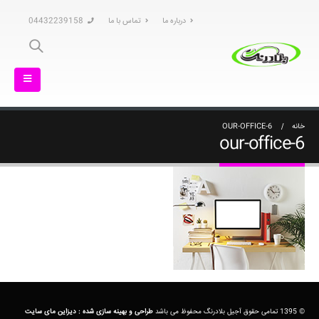
درباره ما
تماس با ما
04432239158
خانه
OUR-OFFICE-6
our-office-6
© 1395 تمامی حقوق آجیل بلادرنگ محفوظ می باشد
طراحی و بهینه سازی شده :
دیزاین مای سایت