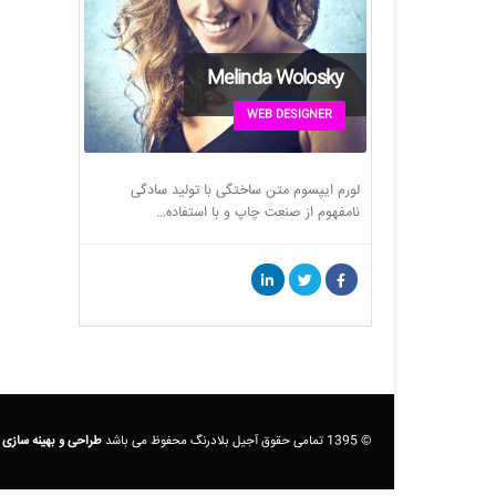
Melinda Wolosky
WEB DESIGNER
لورم ایپسوم متن ساختگی با تولید سادگی
نامفهوم از صنعت چاپ و با استفاده…
© 1395 تمامی حقوق آجیل بلادرنگ محفوظ می باشد
طراحی و بهینه سازی 