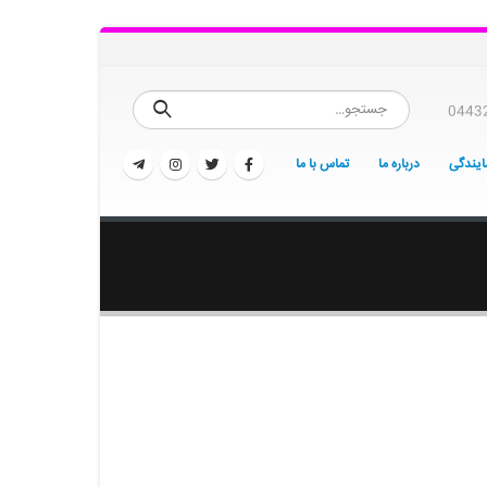
0443
یندگی
درباره ما
تماس با ما