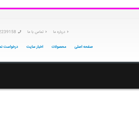
درباره ما
تماس با ما
2239158
صفحه اصلی
محصولات
اخبار سایت
درخواست نما