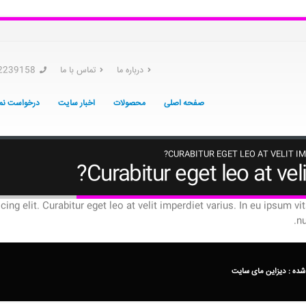
درباره ما
تماس با ما
2239158
صفحه اصلی
محصولات
اخبار سایت
درخواست نما
CURABITUR EGET LEO AT VELIT IM
Curabitur eget leo at veli
g elit. Curabitur eget leo at velit imperdiet varius. In eu ipsum vit
nu
شده :
دیزاین مای سایت